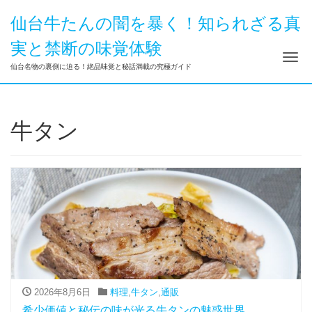
仙台牛たんの闇を暴く！知られざる真
実と禁断の味覚体験
ナ
仙台名物の裏側に迫る！絶品味覚と秘話満載の究極ガイド
牛タン
2026年8月6日
料理
,
牛タン
,
通販
希少価値と秘伝の味が光る牛タンの魅惑世界