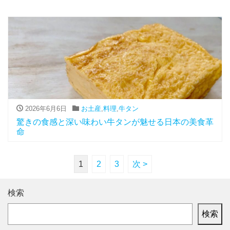
2026年6月6日
お土産
,
料理
,
牛タン
驚きの食感と深い味わい牛タンが魅せる日本の美食革
命
1
2
3
次 >
検索
検索