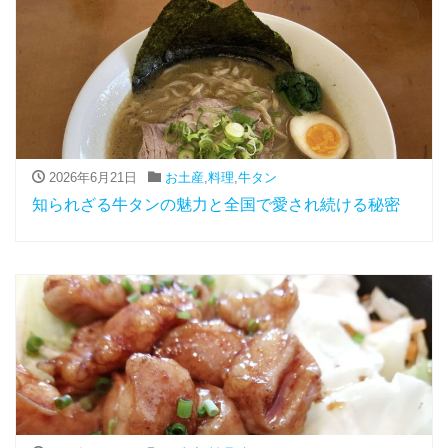
2026年6月21日
お土産
,
料理
,
牛タン
知られざる牛タンの魅力と全国で愛され続ける秘密