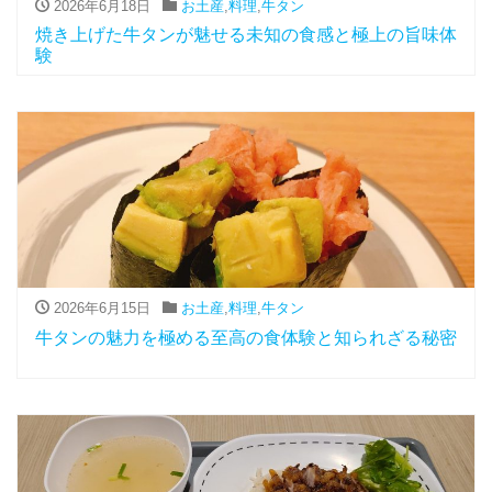
2026年6月18日
お土産
,
料理
,
牛タン
焼き上げた牛タンが魅せる未知の食感と極上の旨味体
験
2026年6月15日
お土産
,
料理
,
牛タン
牛タンの魅力を極める至高の食体験と知られざる秘密