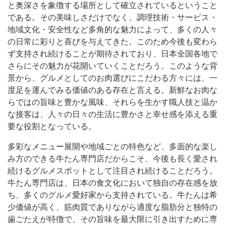
と奥深さを象徴する場所として確立されているということ
である。その美味しさだけでなく、調理技術・サービス・
地域文化・安全性など多角的な魅力によって、多くの人々
の日常に彩りと喜びを与えてきた。このため今後も変わら
ず支持され続けることが期待されており、日本全国各地で
さらにその魅力が花開いていくことだろう。このような背
景から、グルメとしてのお肉選びにこだわる方々には、一
度足を運んでみる価値のある存在と言える。新鮮なお肉な
らではの旨味と豊かな風味、それらを生かす職人技と温か
な接客は、人々の日々の生活に豊かさと幸せ感を添える重
要な役割となっている。
多彩なメニュー展開や地域ごとの特色など、多面的な楽し
み方のできる牛たん専門店だからこそ、今後も長く愛され
続けるグルメスポットとして注目され続けることだろう。
牛たん専門店は、日本の食文化において独自の存在感を放
ち、多くのグルメ愛好家から支持されている。牛たんは希
少価値が高く、筋肉質でありながら適度な脂肪分と独特の
歯ごたえが特徴で、その旨味を最大限に引き出すために専