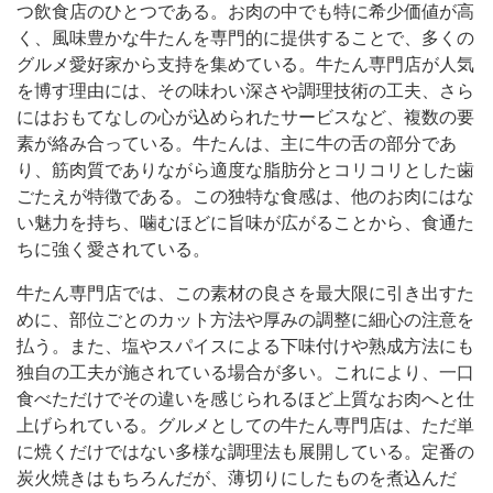
つ飲食店のひとつである。
お肉の中でも特に希少価値が高
く、風味豊かな牛たんを専門的に提供することで、多くの
グルメ愛好家から支持を集めている。牛たん専門店が人気
を博す理由には、その味わい深さや調理技術の工夫、さら
にはおもてなしの心が込められたサービスなど、複数の要
素が絡み合っている。牛たんは、主に牛の舌の部分であ
り、筋肉質でありながら適度な脂肪分とコリコリとした歯
ごたえが特徴である。この独特な食感は、他のお肉にはな
い魅力を持ち、噛むほどに旨味が広がることから、食通た
ちに強く愛されている。
牛たん専門店では、この素材の良さを最大限に引き出すた
めに、部位ごとのカット方法や厚みの調整に細心の注意を
払う。また、塩やスパイスによる下味付けや熟成方法にも
独自の工夫が施されている場合が多い。これにより、一口
食べただけでその違いを感じられるほど上質なお肉へと仕
上げられている。グルメとしての牛たん専門店は、ただ単
に焼くだけではない多様な調理法も展開している。定番の
炭火焼きはもちろんだが、薄切りにしたものを煮込んだ