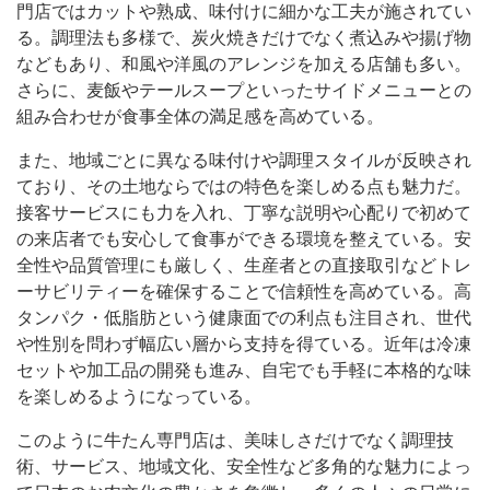
門店ではカットや熟成、味付けに細かな工夫が施されてい
る。調理法も多様で、炭火焼きだけでなく煮込みや揚げ物
などもあり、和風や洋風のアレンジを加える店舗も多い。
さらに、麦飯やテールスープといったサイドメニューとの
組み合わせが食事全体の満足感を高めている。
また、地域ごとに異なる味付けや調理スタイルが反映され
ており、その土地ならではの特色を楽しめる点も魅力だ。
接客サービスにも力を入れ、丁寧な説明や心配りで初めて
の来店者でも安心して食事ができる環境を整えている。安
全性や品質管理にも厳しく、生産者との直接取引などトレ
ーサビリティーを確保することで信頼性を高めている。高
タンパク・低脂肪という健康面での利点も注目され、世代
や性別を問わず幅広い層から支持を得ている。近年は冷凍
セットや加工品の開発も進み、自宅でも手軽に本格的な味
を楽しめるようになっている。
このように牛たん専門店は、美味しさだけでなく調理技
術、サービス、地域文化、安全性など多角的な魅力によっ