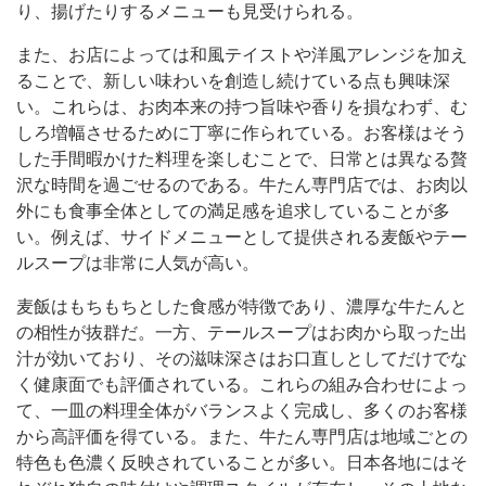
り、揚げたりするメニューも見受けられる。
また、お店によっては和風テイストや洋風アレンジを加え
ることで、新しい味わいを創造し続けている点も興味深
い。これらは、お肉本来の持つ旨味や香りを損なわず、む
しろ増幅させるために丁寧に作られている。お客様はそう
した手間暇かけた料理を楽しむことで、日常とは異なる贅
沢な時間を過ごせるのである。牛たん専門店では、お肉以
外にも食事全体としての満足感を追求していることが多
い。例えば、サイドメニューとして提供される麦飯やテー
ルスープは非常に人気が高い。
麦飯はもちもちとした食感が特徴であり、濃厚な牛たんと
の相性が抜群だ。一方、テールスープはお肉から取った出
汁が効いており、その滋味深さはお口直しとしてだけでな
く健康面でも評価されている。これらの組み合わせによっ
て、一皿の料理全体がバランスよく完成し、多くのお客様
から高評価を得ている。また、牛たん専門店は地域ごとの
特色も色濃く反映されていることが多い。日本各地にはそ