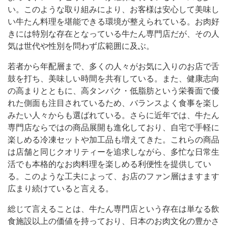
い。このような取り組みにより、お客様は安心して美味し
い牛たん料理を堪能できる環境が整えられている。お肉好
きには特別な存在となっている牛たん専門店だが、その人
気は世代や性別を問わず広範囲に及ぶ。
若者から年配層まで、多くの人々がお気に入りのお店で舌
鼓を打ち、美味しい時間を共有している。また、健康志向
の高まりとともに、高タンパク・低脂肪という栄養面で優
れた側面も注目されているため、バランスよく食事を楽し
みたい人々からも選ばれている。さらに近年では、牛たん
専門店ならではの商品展開も進化しており、自宅で手軽に
楽しめる冷凍セットや加工品も増えてきた。これらの商品
は店舗と同じクオリティーを追求しながら、多忙な日常生
活でも本格的なお肉料理を楽しめる利便性を提供してい
る。このような工夫によって、お店のファン層はますます
広まり続けていると言える。
総じて言えることは、牛たん専門店という存在は単なる飲
食施設以上の価値を持っており、日本のお肉文化の豊かさ