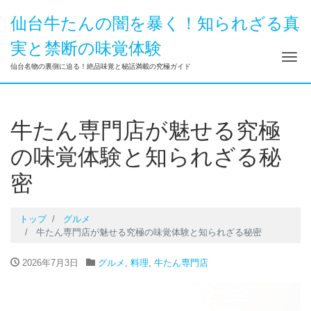
仙台牛たんの闇を暴く！知られざる真
実と禁断の味覚体験
ナ
仙台名物の裏側に迫る！絶品味覚と秘話満載の究極ガイド
牛たん専門店が魅せる究極
の味覚体験と知られざる秘
密
トップ
グルメ
牛たん専門店が魅せる究極の味覚体験と知られざる秘密
2026年7月3日
グルメ
,
料理
,
牛たん専門店