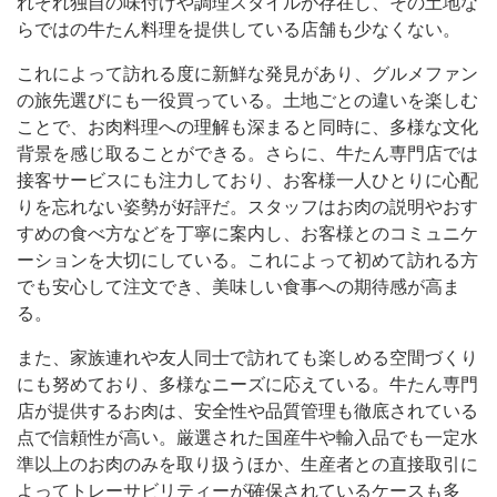
れぞれ独自の味付けや調理スタイルが存在し、その土地な
らではの牛たん料理を提供している店舗も少なくない。
これによって訪れる度に新鮮な発見があり、グルメファン
の旅先選びにも一役買っている。土地ごとの違いを楽しむ
ことで、お肉料理への理解も深まると同時に、多様な文化
背景を感じ取ることができる。さらに、牛たん専門店では
接客サービスにも注力しており、お客様一人ひとりに心配
りを忘れない姿勢が好評だ。スタッフはお肉の説明やおす
すめの食べ方などを丁寧に案内し、お客様とのコミュニケ
ーションを大切にしている。これによって初めて訪れる方
でも安心して注文でき、美味しい食事への期待感が高ま
る。
また、家族連れや友人同士で訪れても楽しめる空間づくり
にも努めており、多様なニーズに応えている。牛たん専門
店が提供するお肉は、安全性や品質管理も徹底されている
点で信頼性が高い。厳選された国産牛や輸入品でも一定水
準以上のお肉のみを取り扱うほか、生産者との直接取引に
よってトレーサビリティーが確保されているケースも多