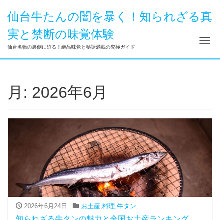
仙台牛たんの闇を暴く！知られざる真
実と禁断の味覚体験
ナ
仙台名物の裏側に迫る！絶品味覚と秘話満載の究極ガイド
月:
2026年6月
2026年6月24日
お土産
,
料理
,
牛タン
知られざる牛タンの魅力と全国お土産ランキング