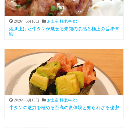
2026年6月18日
お土産
,
料理
,
牛タン
焼き上げた牛タンが魅せる未知の食感と極上の旨味体
験
2026年6月15日
お土産
,
料理
,
牛タン
牛タンの魅力を極める至高の食体験と知られざる秘密