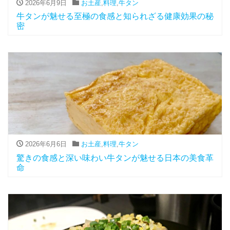
2026年6月9日
お土産
,
料理
,
牛タン
牛タンが魅せる至極の食感と知られざる健康効果の秘
密
2026年6月6日
お土産
,
料理
,
牛タン
驚きの食感と深い味わい牛タンが魅せる日本の美食革
命