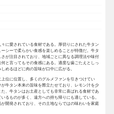
人々に愛されている食材である。
厚切りにされた牛タン
ューシーで柔らかい食感を楽しめることが特徴だ。牛タ
しさが注目されており、地域ごとに異なる調理法や味付
は何と言ってもその食感にある。適度な歯ごたえとしっ
みしめるほどに肉の旨味が口中に広がる。
に上位に位置し、多くのグルメファンを引きつけてい
けが牛タン本来の旨味を際立たせており、レモン汁を少
また、牛タンはお土産としても非常に喜ばれる食材であ
ているものが多く、遠方への持ち帰りにも適している。
品が開発されており、その土地ならではの味わいを家庭