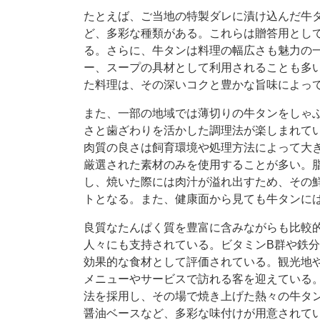
たとえば、ご当地の特製ダレに漬け込んだ牛
ど、多彩な種類がある。これらは贈答用とし
る。さらに、牛タンは料理の幅広さも魅力の
ー、スープの具材として利用されることも多
た料理は、その深いコクと豊かな旨味によっ
また、一部の地域では薄切りの牛タンをしゃ
さと歯ざわりを活かした調理法が楽しまれて
肉質の良さは飼育環境や処理方法によって大
厳選された素材のみを使用することが多い。
し、焼いた際には肉汁が溢れ出すため、その
トとなる。また、健康面から見ても牛タンに
良質なたんぱく質を豊富に含みながらも比較
人々にも支持されている。ビタミンB群や鉄
効果的な食材として評価されている。観光地
メニューやサービスで訪れる客を迎えている
法を採用し、その場で焼き上げた熱々の牛タ
醤油ベースなど、多彩な味付けが用意されて