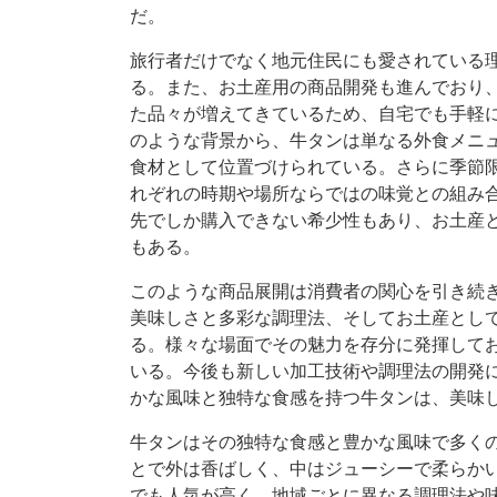
だ。
旅行者だけでなく地元住民にも愛されている
る。また、お土産用の商品開発も進んでおり
た品々が増えてきているため、自宅でも手軽
のような背景から、牛タンは単なる外食メニ
食材として位置づけられている。さらに季節
れぞれの時期や場所ならではの味覚との組み
先でしか購入できない希少性もあり、お土産
もある。
このような商品展開は消費者の関心を引き続
美味しさと多彩な調理法、そしてお土産とし
る。様々な場面でその魅力を存分に発揮して
いる。今後も新しい加工技術や調理法の開発
かな風味と独特な食感を持つ牛タンは、美味
牛タンはその独特な食感と豊かな風味で多く
とで外は香ばしく、中はジューシーで柔らか
でも人気が高く、地域ごとに異なる調理法や