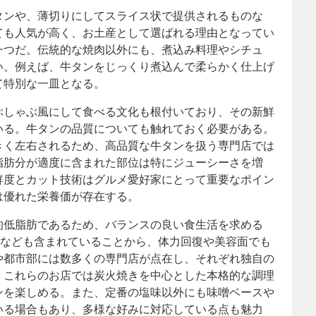
タンや、薄切りにしてスライス状で提供されるものな
ても人気が高く、お土産として選ばれる理由となってい
一つだ。伝統的な焼肉以外にも、煮込み料理やシチュ
い。例えば、牛タンをじっくり煮込んで柔らかく仕上げ
て特別な一皿となる。
ぶしゃぶ風にして食べる文化も根付いており、その新鮮
いる。牛タンの品質についても触れておく必要がある。
きく左右されるため、高品質な牛タンを扱う専門店では
脂肪分が適度に含まれた部位は特にジューシーさを増
鮮度とカット技術はグルメ愛好家にとって重要なポイン
は優れた栄養価が存在する。
的低脂肪であるため、バランスの良い食生活を求める
分なども含まれていることから、体力回復や美容面でも
や都市部には数多くの専門店が点在し、それぞれ独自の
。これらのお店では炭火焼きを中心とした本格的な調理
ンを楽しめる。また、定番の塩味以外にも味噌ベースや
いる場合もあり、多様な好みに対応している点も魅力