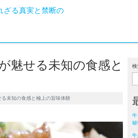
れざる真実と禁断の
が魅せる未知の食感と
検
せる未知の食感と極上の旨味体験
牛
秘
牛