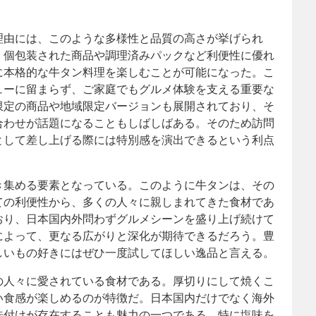
理由には、このような多様性と品質の高さが挙げられ
、個包装された商品や調理済みパックなど利便性に優れ
に本格的な牛タン料理を楽しむことが可能になった。こ
ューに留まらず、ご家庭でもグルメ体験を支える重要な
限定の商品や地域限定バージョンも展開されており、そ
合わせが話題になることもしばしばある。そのため訪問
として差し上げる際には特別感を演出できるという利点
き集める要素となっている。このように牛タンは、その
ての利便性から、多くの人々に親しまれてきた食材であ
おり、日本国内外問わずグルメシーンを盛り上げ続けて
によって、更なる広がりと深化が期待できるだろう。豊
しいもの好きにはぜひ一度試してほしい逸品と言える。
の人々に愛されている食材である。厚切りにして焼くこ
い食感が楽しめるのが特徴だ。日本国内だけでなく海外
味付けが存在することも魅力の一つである。特に塩味を