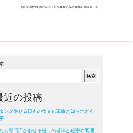
仙台名物の裏側に迫る！絶品味覚と秘話満載の究極ガイド
索
検索
最近の投稿
タンが魅せる日本の食文化革命と知られざる
密
たん専門店が魅せる極上の旨味と秘密の調理