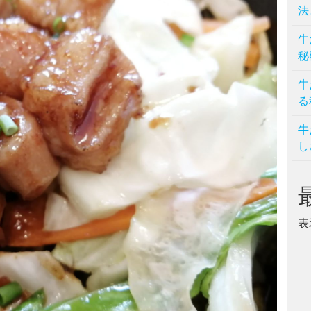
法
牛
秘
牛
る
牛
し
表