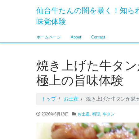
仙台牛たんの闇を暴く！知ら
味覚体験
ホームページ
About
Contact
焼き上げた牛タン
極上の旨味体験
トップ
お土産
焼き上げた牛タンが魅
2026年6月18日
お土産
,
料理
,
牛タン