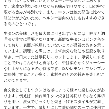
ても、ほどよい歯ごたえとジューシーな味わいにありま
す。適度な弾力がありながらも噛み切りやすく、口の中で
広がる旨みが格別です。また、牛タンは他の部位に比べて
脂肪分が少ないため、ヘルシー志向の方にもおすすめでき
る肉のひとつです。
牛タンの美味しさを最大限に引き出すためには、鮮度と調
理法が非常に重要となります。新鮮な牛タンはピンク色を
しており、表面が乾燥していないことが品質の良さを示し
ています。調理する際には、まず余分な脂肪や筋膜を取り
除き、一口大または厚切りにカットします。厚切りにする
ことで外はこんがりと香ばしく、中は柔らかくジューシー
な仕上がりになるのが特徴です。塩やレモン汁でシンプル
に味付けすることが多く、素材そのものの旨みを楽しむこ
とができます。
食文化としても牛タンは地域によって様々な楽しみ方があ
ります。例えば、仙台風牛タン焼きは薄切りではなく厚切
りを用い、炭火でじっくりと焼き上げるスタイルが定着し
ています。一方で、薄切りにして炒め物やスープに使用す