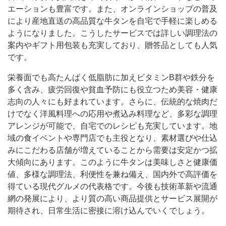
エーションも豊富です。また、オンラインショップの普及
により産地直送の高品質な牛タンを自宅で手軽に楽しめる
ようになりました。こうしたサービスでは詳しい調理法の
案内やギフト用包装も充実しており、贈答品としても人気
です。
栄養面でも高たんぱく低脂肪に加えビタミンB群や鉄分を
多く含み、疲労回復や貧血予防にも役立つため美容・健康
志向の人々にも好まれています。さらに、伝統的な焼肉だ
けでなく洋風料理への応用や煮込み料理など、多彩な調理
アレンジが可能で、自宅でのレシピも充実しています。地
域の食イベントや専門店でも主役となり、素材選びや仕込
みにこだわる店舗が増えていることから需要は安定かつ拡
大傾向にあります。このように牛タンは美味しさと健康価
値、多様な調理法、利便性を兼ね備え、国内外で高評価を
得ている現代グルメの代表格です。今後も技術革新や流通
網の発展により、より質の高い商品提供とサービス展開が
期待され、日常生活に密接に溶け込んでいくでしょう。