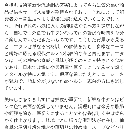
今後も技術革新や流通網の充実によってさらに質の高い商
品提供やサービス展開が期待されており、それによって消
費者の日常生活へより密接に溶け込んでいくことでしょ
う。それぞれのお気に入りの調理法や食べ方を探求しなが
ら、自宅でも外食でも牛タンならではの贅沢な時間を存分
に楽しんでいただきたいものです。こうした背景から見る
と、牛タンは単なる食材以上の価値を持ち、多様なニーズ
と嗜好に応える現代グルメの代表的存在と言えます。牛タ
ンは、その独特の食感と風味が多くの人に支持される食材
であり、日本では焼肉や居酒屋で厚切りにして炭火で焼く
スタイルが特に人気です。適度な歯ごたえとジューシーさ
が魅力で、脂肪分が少ないためヘルシー志向の方にも適し
ています。
美味しさを引き出すには鮮度が重要で、新鮮な牛タンはピ
ンク色で表面が乾燥していません。調理時には余分な脂肪
や筋膜を除き、厚切りにすることで外は香ばしく中は柔ら
かく仕上がります。地域ごとに様々な調理法が存在し、仙
台風の厚切り炭火焼きや薄切りの炒め物、スープなどバリ