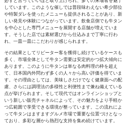
必ずと言っていいほど取り上げられ、多くの来場者を魅了
しています。このような催しでは普段味わえない希少部位
や特製ダレを使ったメニューも提供されることがあり、新
しい発見や体験につながっています。飲食店側でも牛タン
を中心とした専門メニューを展開する店舗が増えていま
す。そうした店では素材選びから仕込みまで丁寧に行わ
れ、一皿一皿にこだわりが感じられます。
その結果としてリピーター客を獲得し続けているケースも
多く、市場全体として牛タン需要は安定的かつ拡大傾向に
あります。このように牛タンは単なる肉料理の枠を超え
て、日本国内外問わず多くの人々から高い評価を得ていま
す。その理由としては、美味しさだけでなく健康面への配
慮、さらには調理法の多様性と利便性まで兼ね備えている
点が挙げられます。そして現代ではオンラインショップと
いう新しい販売チャネルによって、その魅力をより手軽か
つ広範囲で享受できる環境が整っています。この流れによ
って牛タンはますますグルメ市場で重要な位置づけとなっ
ており、多彩な層から熱烈な支持を集め続けています。