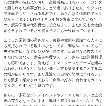
心の注意が払われており、高級感あふれるパッケージング
で贈られるため喜ばれること間違いありません。牛タンは
健康面でも注目される食材です。高たんぱく低脂肪であり
ながらビタミンB群やミネラル類を豊富に含んでいるた
め、疲労回復や代謝促進に役立ちます。また鉄分も比較的
多く含まれているため貧血予防にも一役買っています。
こうした栄養価の高さから、美容や健康を意識する人々に
も支持されている理由のひとつです。調理法についても工
夫次第で様々なアレンジが可能です。伝統的な焼肉スタイ
ルだけではなく、煮込み料理やスープ、さらには洋風料理
にも応用できます。例えば、トマトソースやチーズと組み
合わせた料理など、新しい味わい方を提案することで食卓
の幅が広がります。また最近では自宅で簡単に作れるレシ
ピも数多く紹介されており、自身の好みに合わせてカスタ
マイズしやすい点も魅力です。
さらに、多彩なグルメイベントやフェアでも牛タンは主役
級の存在となっています。地域の祭りや食のイベントでは